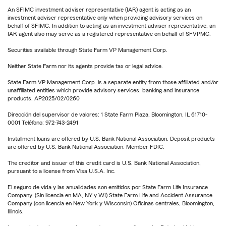
An SFIMC investment adviser representative (IAR) agent is acting as an
investment adviser representative only when providing advisory services on
behalf of SFIMC. In addition to acting as an investment adviser representative, an
IAR agent also may serve as a registered representative on behalf of SFVPMC.
Securities available through State Farm VP Management Corp.
Neither State Farm nor its agents provide tax or legal advice.
State Farm VP Management Corp. is a separate entity from those affiliated and/or
unaffiliated entities which provide advisory services, banking and insurance
products. AP2025/02/0260
Dirección del supervisor de valores: 1 State Farm Plaza, Bloomington, IL 61710-
0001 Teléfono: 972-743-2491
Installment loans are offered by U.S. Bank National Association. Deposit products
are offered by U.S. Bank National Association. Member FDIC.
The creditor and issuer of this credit card is U.S. Bank National Association,
pursuant to a license from Visa U.S.A. Inc.
El seguro de vida y las anualidades son emitidos por State Farm Life Insurance
Company. (Sin licencia en MA, NY y WI) State Farm Life and Accident Assurance
Company (con licencia en New York y Wisconsin) Oficinas centrales, Bloomington,
Illinois.