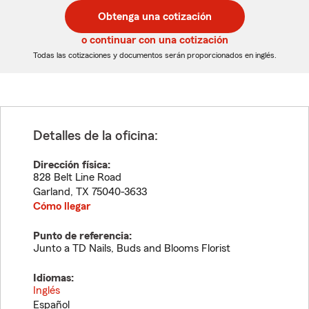
postal
postal
Obtenga una cotización
de
de
5
5
o continuar con una cotización
dígitos
dígitos
Todas las cotizaciones y documentos serán proporcionados en inglés.
Detalles de la oficina:
Dirección física:
828 Belt Line Road
Garland
,
TX
75040-3633
Cómo llegar
Punto de referencia:
Junto a TD Nails, Buds and Blooms Florist
Idiomas:
Inglés
Español