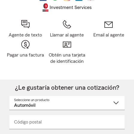
Investment Services
Agente de texto
Llamar al agente
Email al agente
Pagar una factura
Obtén una tarjeta
de identificación
¿Le gustaría obtener una cotización?
Seleccione un producto
Seleccione
un
nombre
de
producto
del
Código postal
Ingresa
Ingresa
_____
menú
un
un
desplegable
código
código