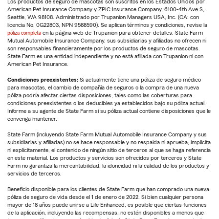
Los productos de seguro de mascotas son suscritos en los Estados Unidos por
American Pet Insurance Company y ZPIC Insurance Company, 6100-4th Ave S,
Seattle, WA 98108. Administrado por Trupanion Managers USA, Inc. (CA: con
licencia No. 0G22803, NPN 9588590). Se aplican términos y condiciones, revise la
póliza completa
en la página web de Trupanion para obtener detalles. State Farm
Mutual Automobile Insurance Company, sus subsidiarias y afiliadas no ofrecen ni
son responsables financieramente por los productos de seguro de mascotas.
State Farm es una entidad independiente y no está afiliada con Trupanion ni con
American Pet Insurance.
Condiciones preexistentes:
Si actualmente tiene una póliza de seguro médico
para mascotas, el cambio de compañía de seguros o la compra de una nueva
póliza podría afectar ciertas disposiciones, tales como las coberturas para
condiciones preexistentes o los deducibles ya establecidos bajo su póliza actual.
Informe a su agente de State Farm si su póliza actual contiene disposiciones que le
convenga mantener.
State Farm (incluyendo State Farm Mutual Automobile Insurance Company y sus
subsidiarias y afiliadas) no se hace responsable y no respalda ni aprueba, implícita
ni explícitamente, el contenido de ningún sitio de terceros al que se haga referencia
en este material. Los productos y servicios son ofrecidos por terceros y State
Farm no garantiza la mercantabilidad, la idoneidad ni la calidad de los productos y
servicios de terceros.
Beneficio disponible para los clientes de State Farm que han comprado una nueva
póliza de seguro de vida desde el 1 de enero de 2022. Si bien cualquier persona
mayor de 18 años puede unirse a Life Enhanced, es posible que ciertas funciones
de la aplicación, incluyendo las recompensas, no estén disponibles a menos que