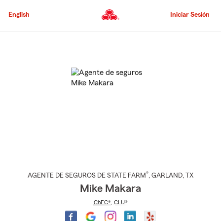
Pasar
al
English
Iniciar Sesión
contenido
principal
Comienzo
del
contenido
principal
®
AGENTE DE SEGUROS DE STATE FARM
,
GARLAND
, TX
Mike Makara
ChFC®
,
CLU®