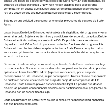
tengas una póliza de seguro de vida elegible de State Farm.En este momento, los
titulares de póliza en Florida y New York no son elegibles para el programa
completo.Ten en cuenta que algunos titulares de póliza pueden experimentar un
retraso antes de que una nueva póliza sea elegible para recompensas.
Esto no es una solicitud para comprar o vender productos de seguros de State
Farm.
La participación de Life Enhanced está sujeta a la elegibilidad del programa y varía
según el estado. Sujeto a los términos y condiciones del acuerdo. La aplicación Life
Enhanced está disponible para Android e iOS. Es posible que se requiera un
dispositivo móvil iOS o Android para usar todas las funciones del programa Life
Enhanced. Los clientes deben aceptar autorizar a State Farm a recopilar datos
sobre salud y bienestar. Los usuarios de aplicaciones móviles deben aceptar un
acuerdo de licencia.
De conformidad con la ley de impuestos pertinente, State Farm puede enviarte y
presentar ante el Servicio de Impuestos Internos y/u otra autoridad de impuestos
aplicable un Formulario 1099-MISC (ingresos misceláneos) por el canje de
recompensas de Life Enhanced, según corresponda. Tú eres el único responsable
de cualquier consecuencia fiscal que surja del canje de recompensas de Life
Enhanced. State Farm no provee asesoría fiscal ni legal. Es posible que desees
discutir las posibles consecuencias fiscales de tu participación en el programa Life
Enhanced con un asesor fiscal o legal.
Cada aseguradora de State Farm asume la exclusiva responsabilidad financiera
por sus propios productos.